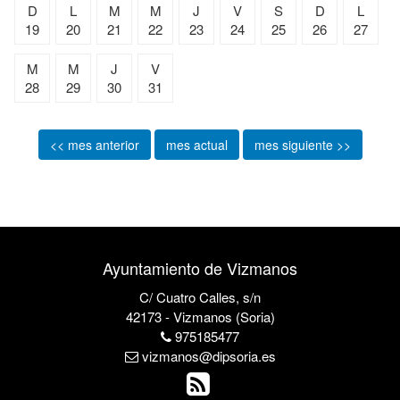
D
L
M
M
J
V
S
D
L
19
20
21
22
23
24
25
26
27
M
M
J
V
28
29
30
31
<< mes anterior
mes actual
mes siguiente >>
Ayuntamiento de Vizmanos
C/ Cuatro Calles, s/n
42173 - Vizmanos (Soria)
975185477
vizmanos@dipsoria.es